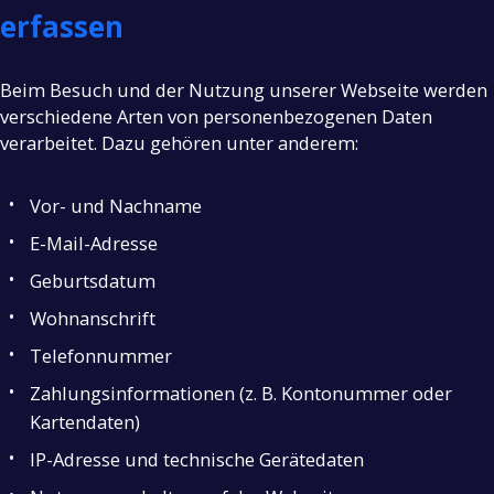
erfassen
Beim Besuch und der Nutzung unserer Webseite werden
verschiedene Arten von personenbezogenen Daten
verarbeitet. Dazu gehören unter anderem:
Vor- und Nachname
E-Mail-Adresse
Geburtsdatum
Wohnanschrift
Telefonnummer
Zahlungsinformationen (z. B. Kontonummer oder
Kartendaten)
IP-Adresse und technische Gerätedaten