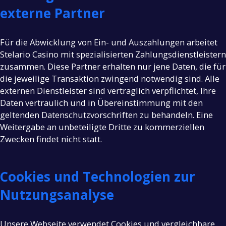
externe Partner
Für die Abwicklung von Ein- und Auszahlungen arbeitet
Stelario Casino mit spezialisierten Zahlungsdienstleistern
zusammen. Diese Partner erhalten nur jene Daten, die für
die jeweilige Transaktion zwingend notwendig sind. Alle
externen Dienstleister sind vertraglich verpflichtet, Ihre
Daten vertraulich und in Übereinstimmung mit den
geltenden Datenschutzvorschriften zu behandeln. Eine
Weitergabe an unbeteiligte Dritte zu kommerziellen
Zwecken findet nicht statt.
Cookies und Technologien zur
Nutzungsanalyse
Unsere Webseite verwendet Cookies und vergleichbare