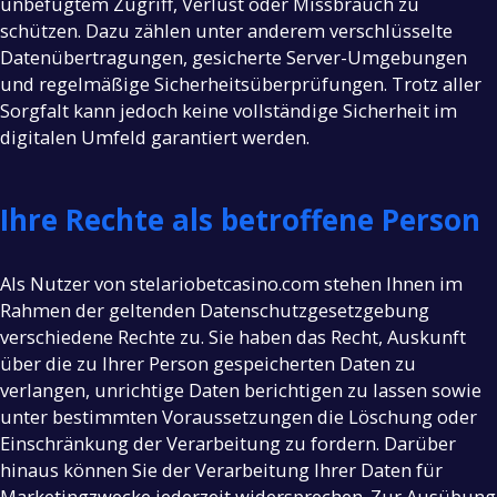
unbefugtem Zugriff, Verlust oder Missbrauch zu
schützen. Dazu zählen unter anderem verschlüsselte
Datenübertragungen, gesicherte Server-Umgebungen
und regelmäßige Sicherheitsüberprüfungen. Trotz aller
Sorgfalt kann jedoch keine vollständige Sicherheit im
digitalen Umfeld garantiert werden.
Ihre Rechte als betroffene Person
Als Nutzer von stelariobetcasino.com stehen Ihnen im
Rahmen der geltenden Datenschutzgesetzgebung
verschiedene Rechte zu. Sie haben das Recht, Auskunft
über die zu Ihrer Person gespeicherten Daten zu
verlangen, unrichtige Daten berichtigen zu lassen sowie
unter bestimmten Voraussetzungen die Löschung oder
Einschränkung der Verarbeitung zu fordern. Darüber
hinaus können Sie der Verarbeitung Ihrer Daten für
Marketingzwecke jederzeit widersprechen. Zur Ausübung